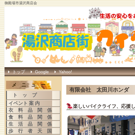
御殿場市湯沢商店会
トップ
Google
Yahoo!
メ ニ ュ ー
有限会社 太田川ホンダ
ト ッ プ
イベント 案 内
楽しいバイクライフ、応援
衣 料 品 関 係
食 料 品 関 係
生 活 品 関 係
歩 行 者 天 国