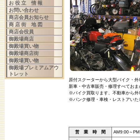
お 役 立 情 報
お問い合わせ
商店会員お知らせ
商 店 街 地 図
商店会役員
御殿場商店
御殿場買い物
御殿場商店街
御殿場買い物
御殿場プレミアムアウ
トレット
原付スクーターから大型バイク・外
新車・中古車販売・修理すべておま
※バイク買取ります、不動車から外
※パンク修理・車検・レストアいた
営 業 時 間
AM9:00～PM